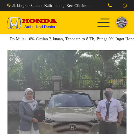
Jl. Lingkar Selatan, Kalitimbang, Kec. Cibeber, Kota Cilegon, Banten 42424
Dp Mulai 10% Cicilan 2 Jutaan, Tenor up to 8 Th, Bunga 0% Inget Honda
Home
Model Kendaraan
Berita
Pricelist
Tentang Kami
Promo Honda Cilegon
Promo Honda Serang