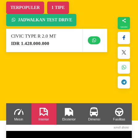
TERPOPULER
1 TIPE
JADWALKAN TEST DRIVE
CIVIC TYPE R 2.0 MT
IDR 1.428.000.000
Mesin
Interior
Eksterior
Dimensi
Fasilitas