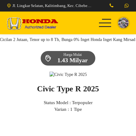
Jl. Lingkar Selatan, Kalitimbang, Kec. Cibeber, Kota Cilegon, Banten 42424
cilan 2 Jutaan, Tenor up to 8 Th, Bunga 0% Inget Honda Inget Kang Mirsad
Home
Model Kendaraan
Berita
Pricelist
Tentang Kami
Harga Mulai
1.43 Milyar
Promo Honda Cilegon
Promo Honda Serang
Civic Type R 2025
Status Model : Terpopuler
Varian : 1 Tipe