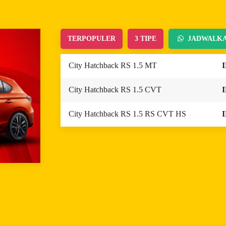
TERPOPULER
3 TIPE
JADWALKA
City Hatchback RS 1.5 MT
I
City Hatchback RS 1.5 CVT
I
City Hatchback RS 1.5 RS CVT HS
I