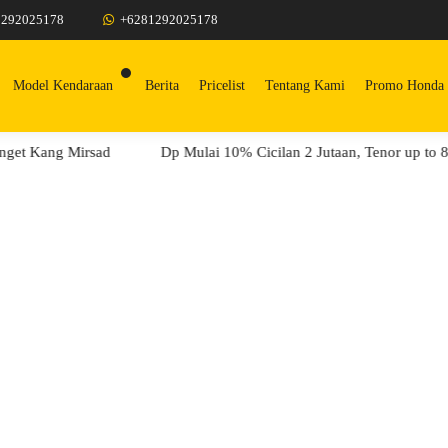
1292025178
+6281292025178
Model Kendaraan
Berita
Pricelist
Tentang Kami
Promo Honda 
 Kang Mirsad
Dp Mulai 10% Cicilan 2 Jutaan, Tenor up to 8 Th,