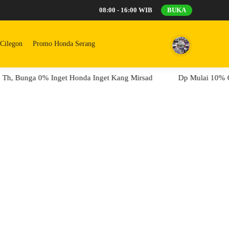
08:00 - 16:00 WIB
BUKA
Cilegon
Promo Honda Serang
 Bunga 0% Inget Honda Inget Kang Mirsad
Dp Mulai 10% Cicilan