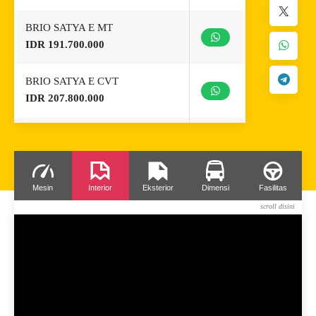
BRIO SATYA E MT
IDR 191.700.000
BRIO SATYA E CVT
IDR 207.800.000
BRIO RS MT
IDR 249.000.000
BRIO RS CVT
Mesin
Interior
Eksterior
Dimensi
Fasilitas
IDR 259.000.000
BRIO RS MT
IDR 251.500.000
BRIO RS CVT
IDR 261.500.000