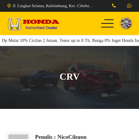
Jl. Lingkar Selatan, Kalitimbang, Kec. Cibeber, Kota Cilegon, Banten 42424
Dp Mulai 10% Cicilan 2 Jutaan, Tenor up to 8 Th, Bunga 0% Inget Honda Ing
Home
Model Kendaraan
Berita
Pricelist
Tentang Kami
Promo Honda Cilegon
Promo Honda Serang
CRV
Penulis : NicoCilegon